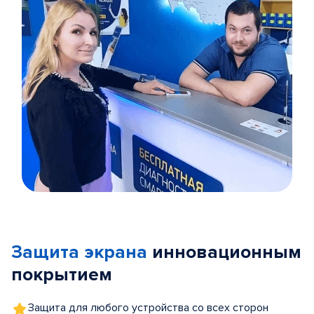
Item
1
of
Защита экрана
инновационным
5
покрытием
Защита для любого устройства со всех сторон