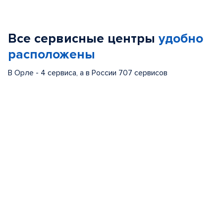
Item
1
of
Все сервисные центры
удобно
5
расположены
В Орле - 4 сервиса, а в России 707 сервисов