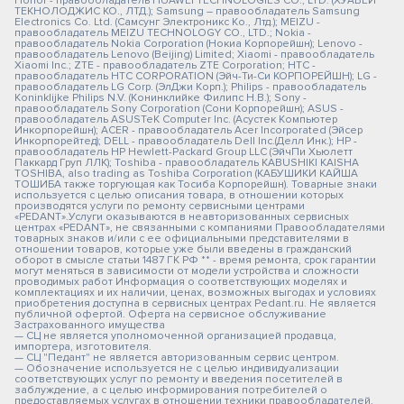
Honor - правообладатель HUAWEI TECHNOLOGIES CO., LTD. (ХУАВЕЙ
ТЕКНОЛОДЖИС КО., ЛТД.); Samsung – правообладатель Samsung
Electronics Co. Ltd. (Самсунг Электроникс Ко., Лтд.); MEIZU -
правообладатель MEIZU TECHNOLOGY CO., LTD.; Nokia -
правообладатель Nokia Corporation (Нокиа Корпорейшн); Lenovo -
правообладатель Lenovo (Beijing) Limited; Xiaomi - правообладатель
Xiaomi Inc.; ZTE - правообладатель ZTE Corporation; HTC -
правообладатель HTC CORPORATION (Эйч-Ти-Си КОРПОРЕЙШН); LG -
правообладатель LG Corp. (ЭлДжи Корп.); Philips - правообладатель
Koninklijke Philips N.V. (Конинклийке Филипс Н.В.); Sony -
правообладатель Sony Corporation (Сони Корпорейшн); ASUS -
правообладатель ASUSTeK Computer Inc. (Асустек Компьютер
Инкорпорейшн); ACER - правообладатель Acer Incorporated (Эйсер
Инкорпорейтед); DELL - правообладатель Dell Inc.(Делл Инк.); HP -
правообладатель HP Hewlett-Packard Group LLC (ЭйчПи Хьюлетт
Паккард Груп ЛЛК); Toshiba - правообладатель KABUSHIKI KAISHA
TOSHIBA, also trading as Toshiba Corporation (КАБУШИКИ КАЙША
ТОШИБА также торгующая как Тосиба Корпорейшн). Товарные знаки
используется с целью описания товара, в отношении которых
производятся услуги по ремонту сервисными центрами
«PEDANT».Услуги оказываются в неавторизованных сервисных
центрах «PEDANT», не связанными с компаниями Правообладателями
товарных знаков и/или с ее официальными представителями в
отношении товаров, которые уже были введены в гражданский
оборот в смысле статьи 1487 ГК РФ ** - время ремонта, срок гарантии
могут меняться в зависимости от модели устройства и сложности
проводимых работ Информация о соответствующих моделях и
комплектациях и их наличии, ценах, возможных выгодах и условиях
приобретения доступна в сервисных центрах Pedant.ru. Не является
публичной офертой. Оферта на сервисное обслуживание
Застрахованного имущества
— СЦ не является уполномоченной организацией продавца,
импортера, изготовителя.
— СЦ "Педант" не является авторизованным сервис центром.
— Обозначение используется не с целью индивидуализации
соответствующих услуг по ремонту и введения посетителей в
заблуждение, а с целью информирования потребителей о
предоставляемых услугах в отношении техники правообладателей.