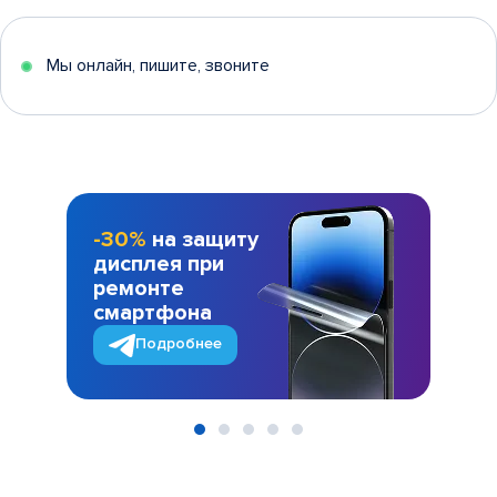
Мы онлайн, пишите, звоните
-30%
на защиту
дисплея при
ремонте
смартфона
Подробнее
Item
1