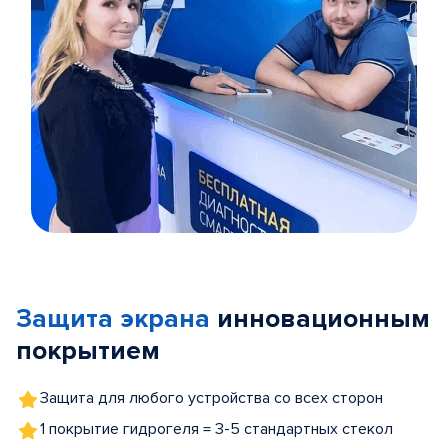
Item
1
of
Защита экрана
инновационным
5
покрытием
Защита для любого устройства со всех сторон
1 покрытие гидрогеля = 3-5 стандартных стекол