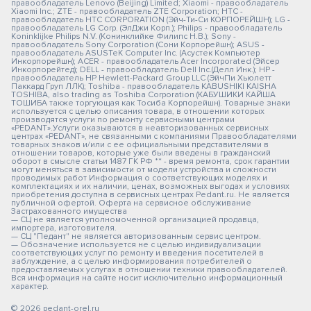
правообладатель Lenovo (Beijing) Limited; Xiaomi - правообладатель
Xiaomi Inc.; ZTE - правообладатель ZTE Corporation; HTC -
правообладатель HTC CORPORATION (Эйч-Ти-Си КОРПОРЕЙШН); LG -
правообладатель LG Corp. (ЭлДжи Корп.); Philips - правообладатель
Koninklijke Philips N.V. (Конинклийке Филипс Н.В.); Sony -
правообладатель Sony Corporation (Сони Корпорейшн); ASUS -
правообладатель ASUSTeK Computer Inc. (Асустек Компьютер
Инкорпорейшн); ACER - правообладатель Acer Incorporated (Эйсер
Инкорпорейтед); DELL - правообладатель Dell Inc.(Делл Инк.); HP -
правообладатель HP Hewlett-Packard Group LLC (ЭйчПи Хьюлетт
Паккард Груп ЛЛК); Toshiba - правообладатель KABUSHIKI KAISHA
TOSHIBA, also trading as Toshiba Corporation (КАБУШИКИ КАЙША
ТОШИБА также торгующая как Тосиба Корпорейшн). Товарные знаки
используется с целью описания товара, в отношении которых
производятся услуги по ремонту сервисными центрами
«PEDANT».Услуги оказываются в неавторизованных сервисных
центрах «PEDANT», не связанными с компаниями Правообладателями
товарных знаков и/или с ее официальными представителями в
отношении товаров, которые уже были введены в гражданский
оборот в смысле статьи 1487 ГК РФ ** - время ремонта, срок гарантии
могут меняться в зависимости от модели устройства и сложности
проводимых работ Информация о соответствующих моделях и
комплектациях и их наличии, ценах, возможных выгодах и условиях
приобретения доступна в сервисных центрах Pedant.ru. Не является
публичной офертой. Оферта на сервисное обслуживание
Застрахованного имущества
— СЦ не является уполномоченной организацией продавца,
импортера, изготовителя.
— СЦ "Педант" не является авторизованным сервис центром.
— Обозначение используется не с целью индивидуализации
соответствующих услуг по ремонту и введения посетителей в
заблуждение, а с целью информирования потребителей о
предоставляемых услугах в отношении техники правообладателей.
Вся информация на сайте носит исключительно информационный
характер.
© 2026 pedant-orel.ru