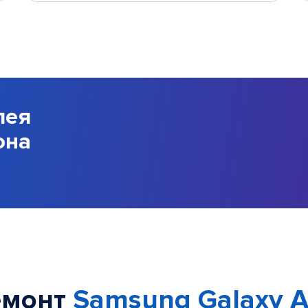
лея
она
емонт
Samsung Galaxy A