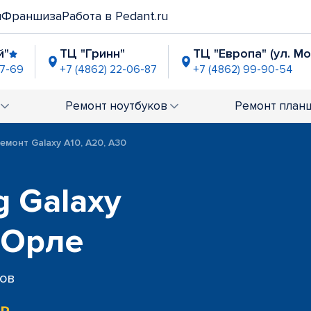
и
Франшиза
Работа в Pedant.ru
й"
ТЦ "Гринн"
ТЦ "Европа" (ул. М
07-69
+7 (4862) 22-06-87
+7 (4862) 99-90-54
" (Наугорское ш.)
-21-59
Ремонт
ноутбуков
Ремонт
план
емонт Galaxy A10, A20, A30
 Galaxy
 Орле
сов