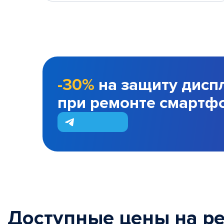
-30%
на защиту дисп
при ремонте смартф
Доступные цены на р