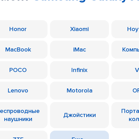
Honor
Xiaomi
Ноу
MacBook
iMac
Комп
POCO
Infinix
V
Lenovo
Motorola
O
еспроводные
Порт
Джойстики
наушники
ко