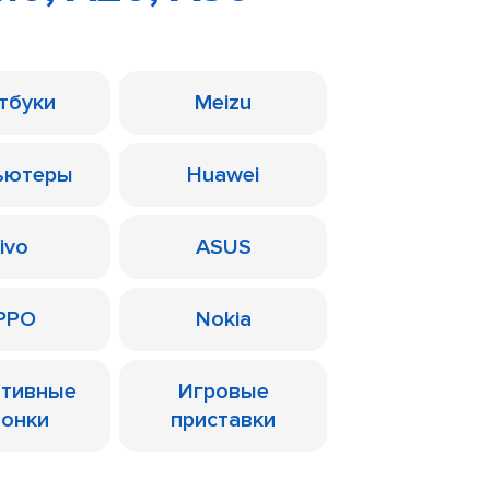
тбуки
Meizu
ьютеры
Huawei
ivo
ASUS
PPO
Nokia
ативные
Игровые
лонки
приставки