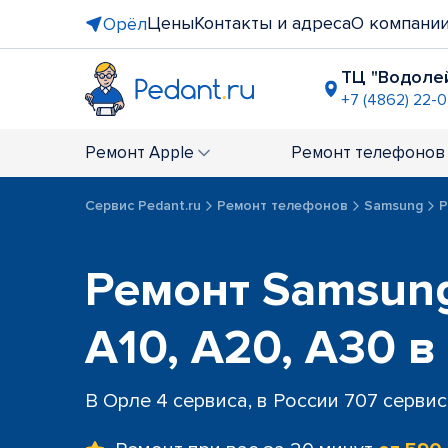
Цены
Контакты и адреса
О компани
Орёл
ТЦ "Водоле
+7 (4862) 22-
ТЦ "Европа
+7 (4862) 22
Ремонт
Apple
Ремонт
телефонов
Сервис Pedant.ru
Ремонт телефонов
Samsung
Р
Ремонт Samsung
A10, A20, A30 в
В Орле 4 сервиса, в России 707 серви