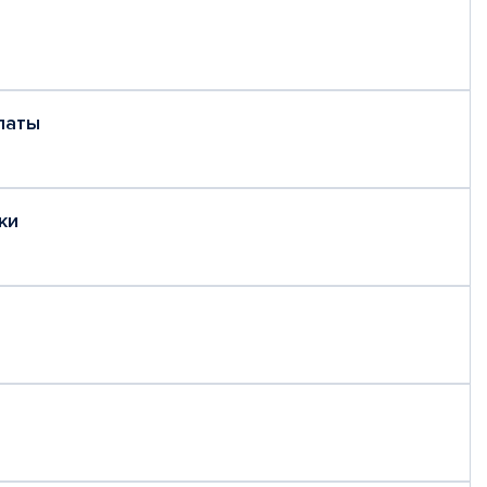
латы
ки