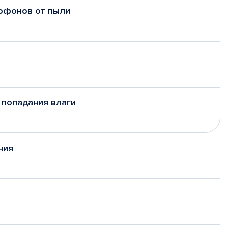
рофонов от пыли
 попадания влаги
ния