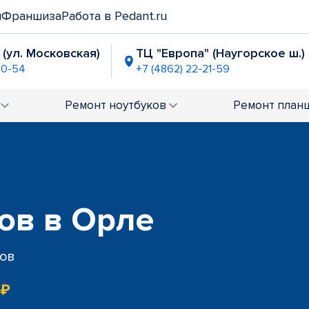
и
Франшиза
Работа в Pedant.ru
 (ул. Московская)
ТЦ "Европа" (Наугорское ш.)
90-54
+7 (4862) 22-21-59
"
2-06-87
Ремонт
ноутбуков
Ремонт
план
ов в Орле
сов
 ₽