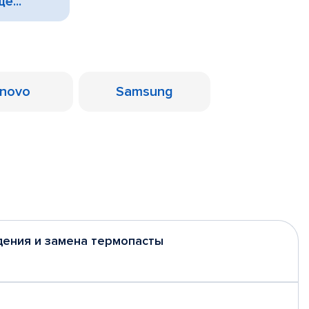
е...
novo
Samsung
дения и замена термопасты