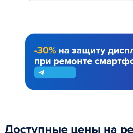
-30%
на защиту дисп
при ремонте смартф
Доступные цены на р