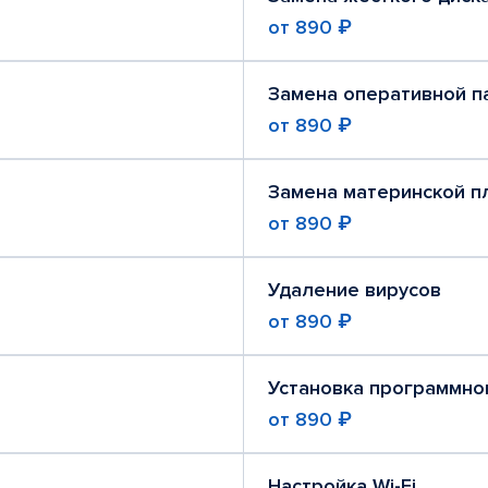
от
890 ₽
Замена оперативной п
от
890 ₽
Замена материнской п
от
890 ₽
Удаление вирусов
от
890 ₽
Установка программно
от
890 ₽
Настройка Wi-Fi