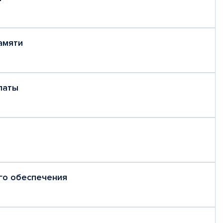
амяти
латы
го обеспечения