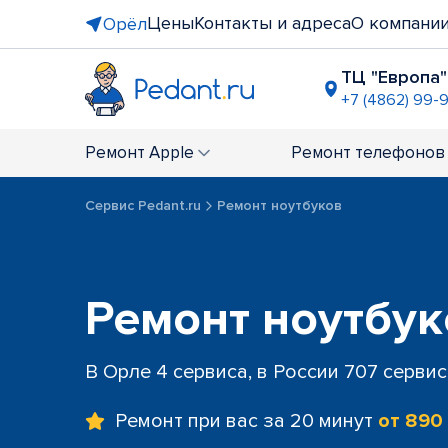
Цены
Контакты и адреса
О компани
Орёл
ТЦ "Европа"
+7 (4862) 99-
ТЦ "Гринн
+7 (4862) 2
Ремонт
Apple
Ремонт
телефонов
Сервис Pedant.ru
Ремонт ноутбуков
Ремонт ноутбук
В Орле 4 сервиса, в России 707 серви
Ремонт при вас за 20 минут
от 890