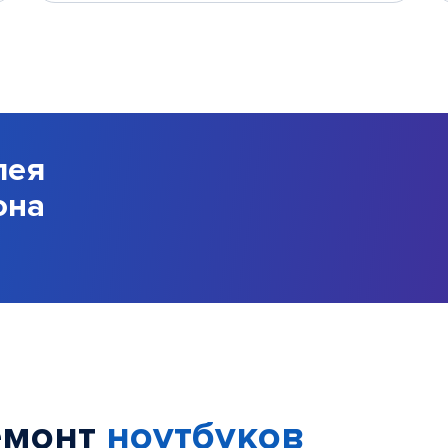
лея
она
емонт
ноутбуков