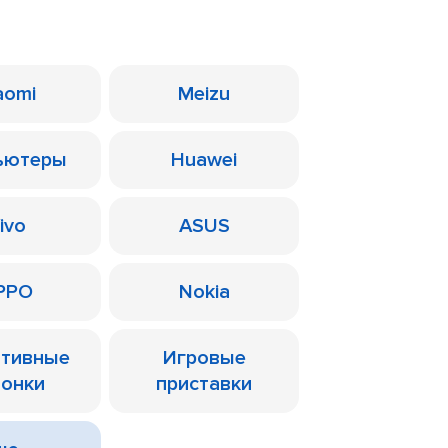
aomi
Meizu
ьютеры
Huawei
ivo
ASUS
PPO
Nokia
ативные
Игровые
лонки
приставки