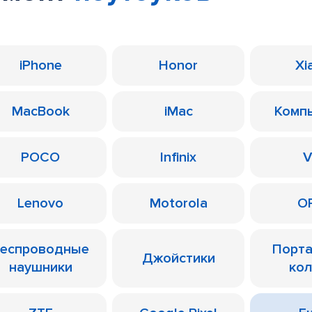
iPhone
Honor
Xi
MacBook
iMac
Комп
POCO
Infinix
V
Lenovo
Motorola
O
еспроводные
Порт
Джойстики
наушники
ко