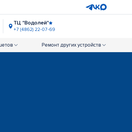
ТЦ "Водолей"
+7 (4862) 22-07-69
шетов
Ремонт
других устройств