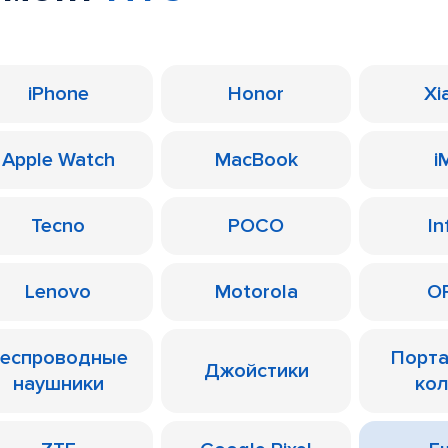
iPhone
Honor
Xi
Apple Watch
MacBook
i
Tecno
POCO
In
Lenovo
Motorola
O
еспроводные
Порт
Джойстики
наушники
ко