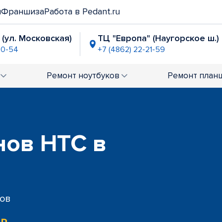
и
Франшиза
Работа в Pedant.ru
 (ул. Московская)
ТЦ "Европа" (Наугорское ш.)
90-54
+7 (4862) 22-21-59
"
2-06-87
Ремонт
ноутбуков
Ремонт
план
нов HTC в
сов