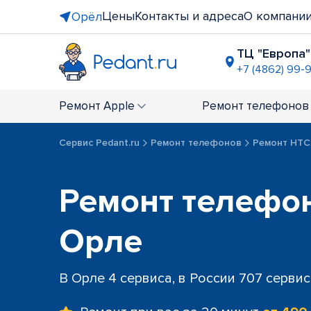
Цены
Контакты и адреса
О компани
Орёл
ТЦ "Европа"
+7 (4862) 99-
ТЦ "Гринн
+7 (4862) 2
Ремонт
Apple
Ремонт
телефонов
Сервис Pedant.ru
Ремонт телефонов
Ремонт HTC
Ремонт телефо
Орле
В Орле 4 сервиса, в России 707 серви