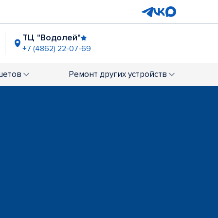
ТЦ "Водолей"
+7 (4862) 22-07-69
шетов
Ремонт
других устройств