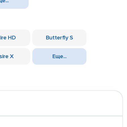
е...
ire HD
Butterfly S
sire X
Еще...