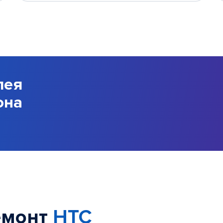
лея
она
емонт
HTC