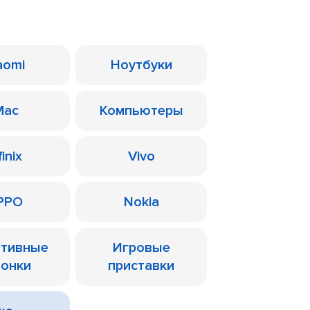
aomi
Ноутбуки
Mac
Компьютеры
finix
Vivo
PPO
Nokia
ативные
Игровые
лонки
приставки