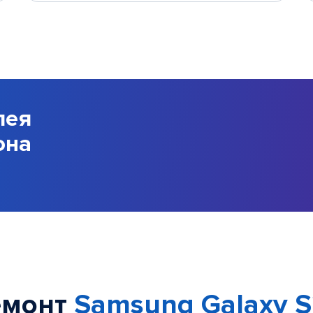
лея
она
емонт
Samsung Galaxy S