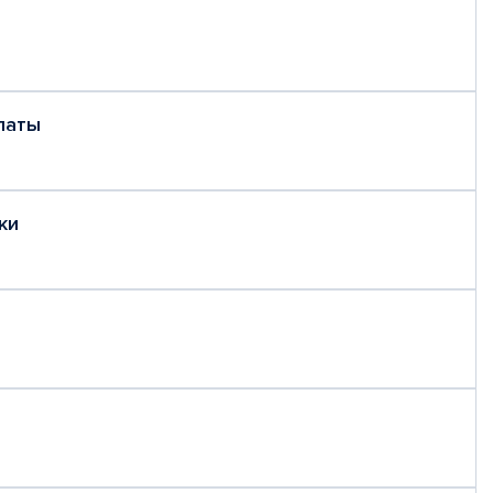
латы
ки