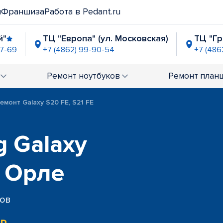
и
Франшиза
Работа в Pedant.ru
й"
ТЦ "Европа" (ул. Московская)
ТЦ "Гр
07-69
+7 (4862) 99-90-54
+7 (486
" (Наугорское ш.)
-21-59
Ремонт
ноутбуков
Ремонт
план
емонт Galaxy S20 FE, S21 FE
 Galaxy
в Орле
сов