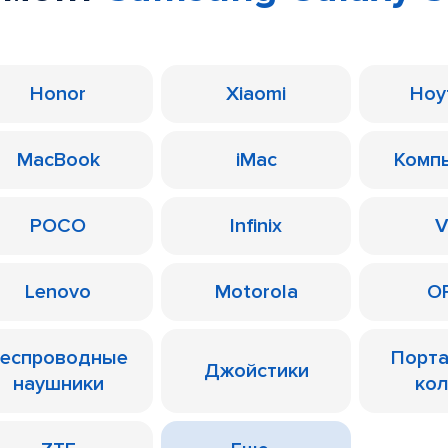
Honor
Xiaomi
Ноу
MacBook
iMac
Комп
POCO
Infinix
V
Lenovo
Motorola
O
еспроводные
Порт
Джойстики
наушники
ко