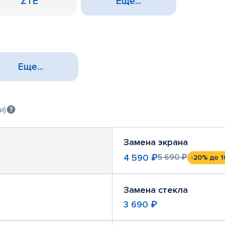
ZTE
Еще...
Еще...
и)
Замена экрана
4 590 ₽
5 690 ₽
-20%
до 1
Замена стекла
3 690 ₽