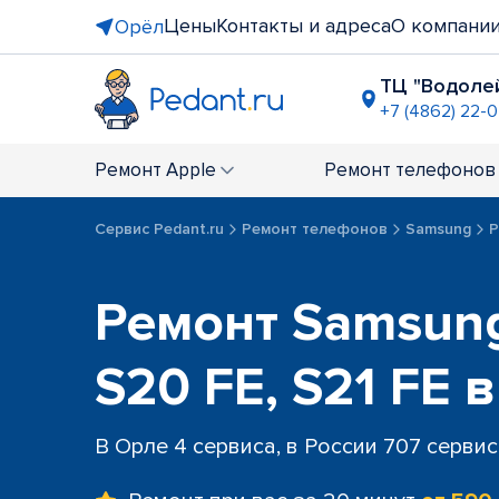
Цены
Контакты и адреса
О компани
Орёл
ТЦ "Водоле
+7 (4862) 22-
ТЦ "Европа
+7 (4862) 22
Ремонт
Apple
Ремонт
телефонов
Сервис Pedant.ru
Ремонт телефонов
Samsung
Р
Ремонт Samsung
S20 FE, S21 FE 
В Орле 4 сервиса, в России 707 серви