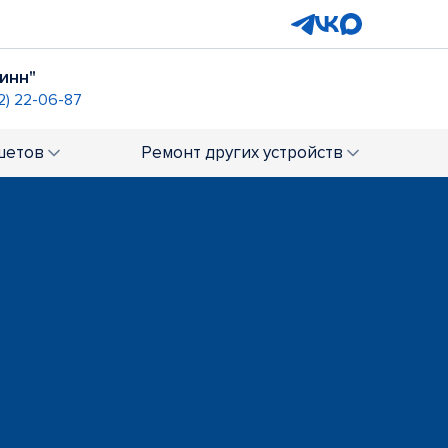
инн"
2) 22-06-87
шетов
Ремонт
других устройств