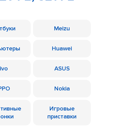
тбуки
Meizu
ьютеры
Huawei
ivo
ASUS
PPO
Nokia
ативные
Игровые
лонки
приставки