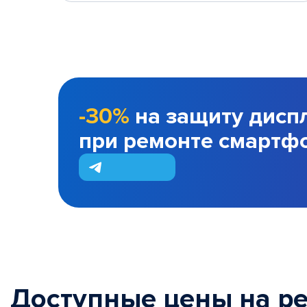
-30%
на защиту дисп
при ремонте смартф
Доступные цены на р