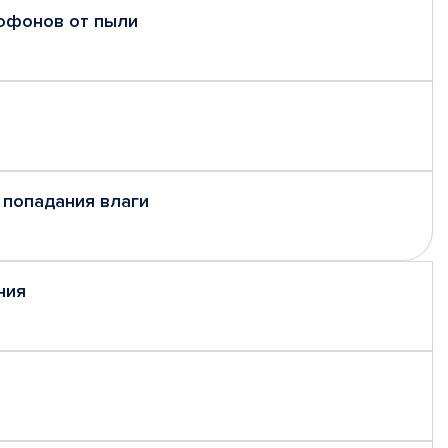
рофонов от пыли
 попадания влаги
ния