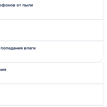
рофонов от пыли
 попадания влаги
ния