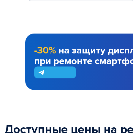
-30%
на защиту дисп
при ремонте смартф
Доступные цены на р