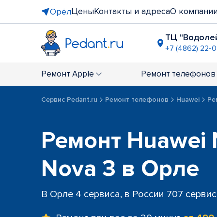
Цены
Контакты и адреса
О компани
Орёл
ТЦ "Водоле
+7 (4862) 22-
ТЦ "Европа
+7 (4862) 9
Ремонт
Apple
Ремонт
телефонов
Сервис Pedant.ru
Ремонт телефонов
Huawei
Ре
Ремонт Huawei 
Nova 3 в Орле
В Орле 4 сервиса, в России 707 серви