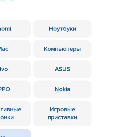
aomi
Ноутбуки
Mac
Компьютеры
ivo
ASUS
PPO
Nokia
ативные
Игровые
лонки
приставки