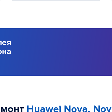
лея
она
емонт
Huawei Nova, Nov