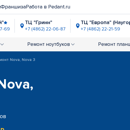
и
Франшиза
Работа в Pedant.ru
й"
ТЦ "Гринн"
ТЦ "Европа" (Науго
07-69
+7 (4862) 22-06-87
+7 (4862) 22-21-59
" (ул. Московская)
9-90-54
Ремонт
ноутбуков
Ремонт
план
монт Nova, Nova 3
Nova,
сов