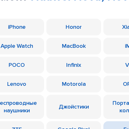
iPhone
Honor
Xi
Apple Watch
MacBook
i
POCO
Infinix
V
Lenovo
Motorola
O
еспроводные
Порт
Джойстики
наушники
ко