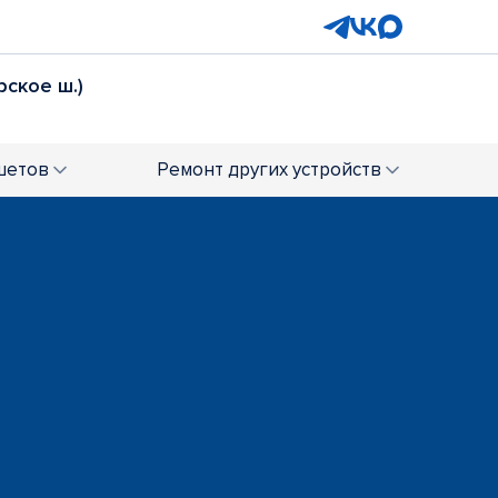
рское ш.)
шетов
Ремонт
других устройств