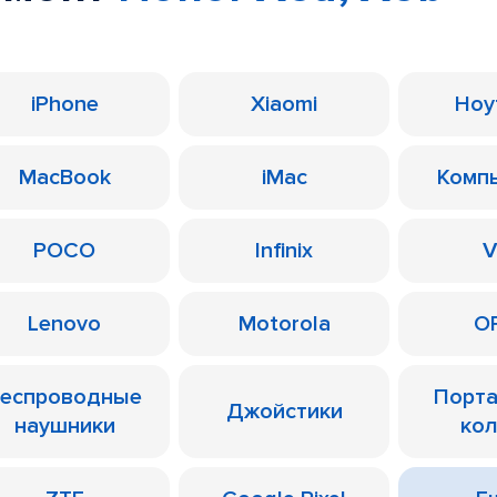
iPhone
Xiaomi
Ноу
MacBook
iMac
Комп
POCO
Infinix
V
Lenovo
Motorola
O
еспроводные
Порт
Джойстики
наушники
ко