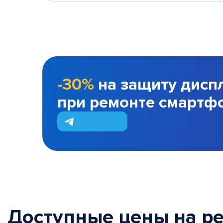
-30%
на защиту дисп
при ремонте смартф
Доступные цены на р