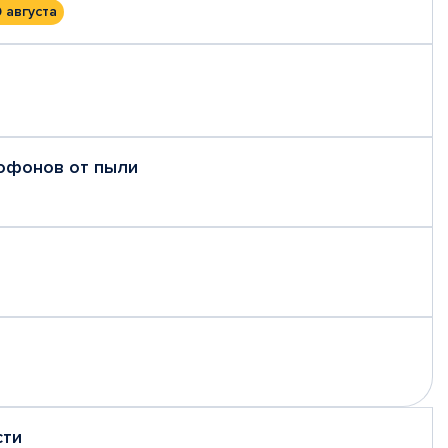
0 августа
рофонов от пыли
сти