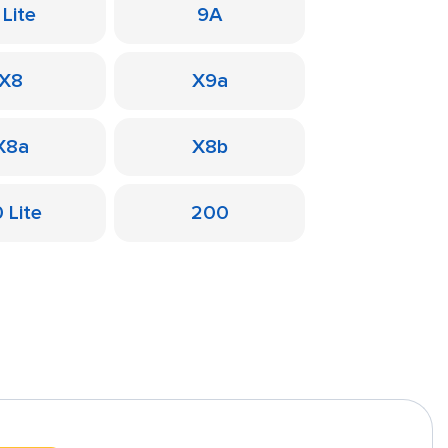
 Lite
9A
X8
X9a
X8a
X8b
 Lite
200