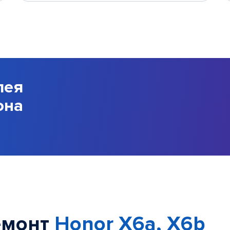
лея
она
емонт
Honor X6a, X6b