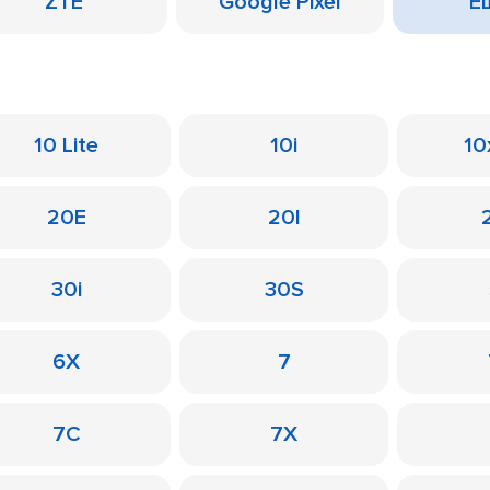
ZTE
Google Pixel
Ещ
10 Lite
10i
10
20E
20I
30i
30S
6X
7
7C
7X