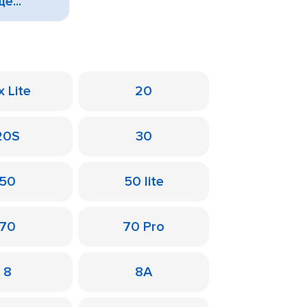
е...
x Lite
20
20S
30
50
50 lite
70
70 Pro
8
8A