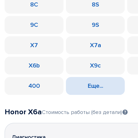
8C
8S
9C
9S
X7
X7a
X6b
X9c
400
Еще...
Honor X6a
Стоимость работы (без детали)
Диагностика