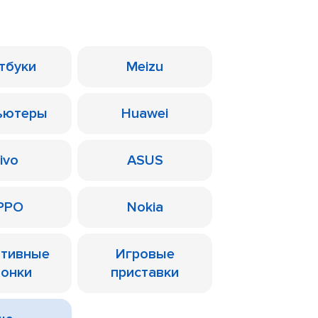
тбуки
Meizu
ьютеры
Huawei
ivo
ASUS
PPO
Nokia
ативные
Игровые
лонки
приставки