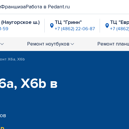
и
Франшиза
Работа в Pedant.ru
 (Наугорское ш.)
ТЦ "Гринн"
ТЦ "Евр
1-59
+7 (4862) 22-06-87
+7 (4862
ей"
2-07-69
Ремонт
ноутбуков
Ремонт
план
онт X6a, X6b
6a, X6b в
сов