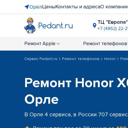
Цены
Контакты и адреса
О компани
Орёл
ТЦ "Европа"
+7 (4862) 22-2
ТЦ "Водол
+7 (4862) 2
Ремонт
Apple
Ремонт
телефонов
Сервис Pedant.ru
Ремонт телефонов
Honor
Рем
Ремонт Honor X
Орле
В Орле 4 сервиса, в России 707 серви