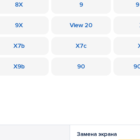
8X
9
9
9X
View 20
X7b
X7c
X9b
90
90
Замена экрана