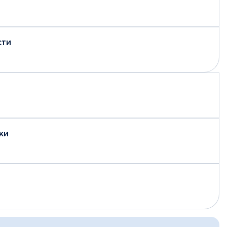
сти
ки