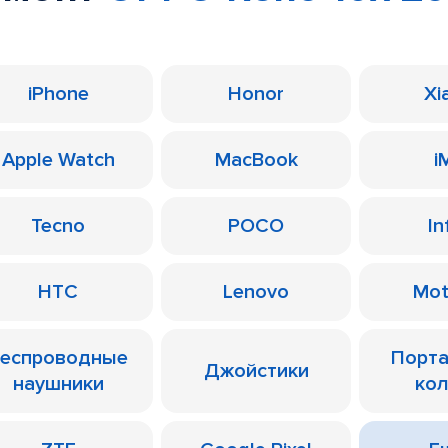
iPhone
Honor
Xi
Apple Watch
MacBook
i
Tecno
POCO
In
HTC
Lenovo
Mot
еспроводные
Порт
Джойстики
наушники
ко