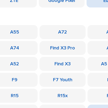
ZTE
Google Pixel
Ещ
A55
A72
A74
Find X3 Pro
A52
Find X3
A5
F9
F7 Youth
R15
R15x