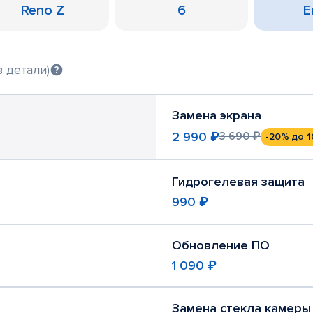
Reno Z
6
Е
 детали)
Замена экрана
2 990 ₽
3 690 ₽
-20%
до 1
Гидрогелевая защита
990 ₽
Обновление ПО
1 090 ₽
Замена стекла камеры