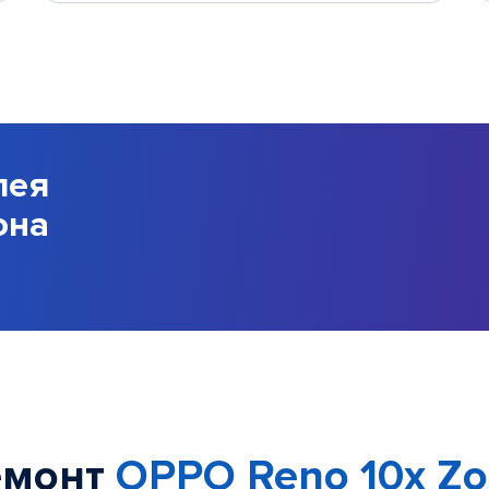
лея
она
емонт
OPPO Reno 10x Z