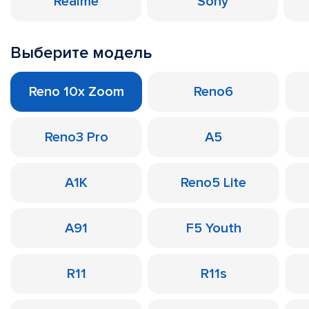
Realme
Sony
Выберите модель
Reno 10x Zoom
Reno6
Reno3 Pro
A5
A1K
Reno5 Lite
A91
F5 Youth
R11
R11s