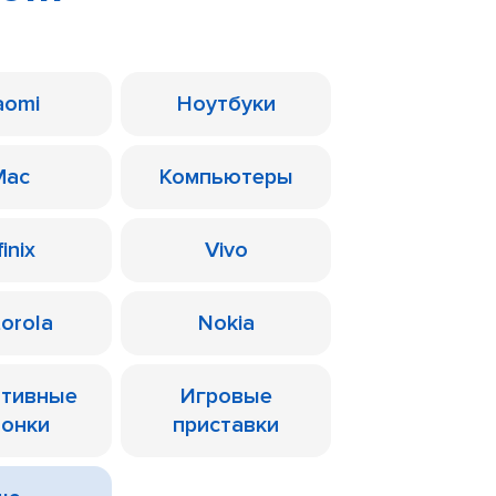
aomi
Ноутбуки
Mac
Компьютеры
finix
Vivo
orola
Nokia
ативные
Игровые
лонки
приставки