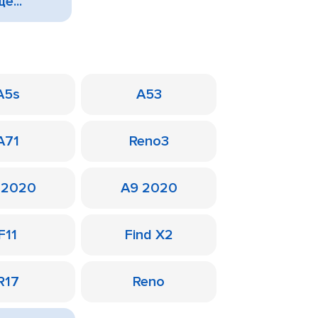
е...
A5s
A53
A71
Reno3
 2020
A9 2020
F11
Find X2
R17
Reno