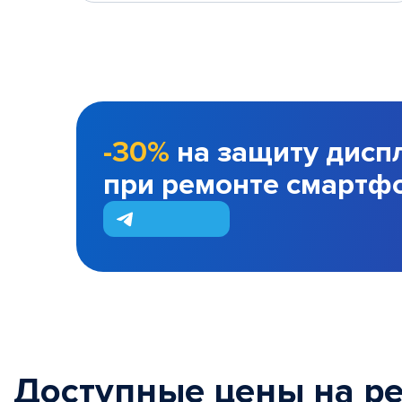
-30%
на защиту дисп
при ремонте смартф
Доступные цены на р