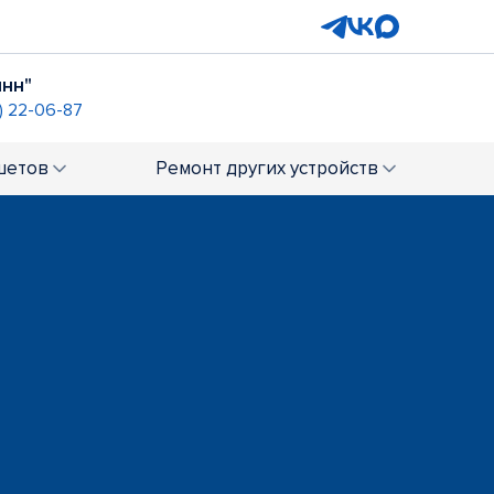
инн"
) 22-06-87
шетов
Ремонт
других устройств