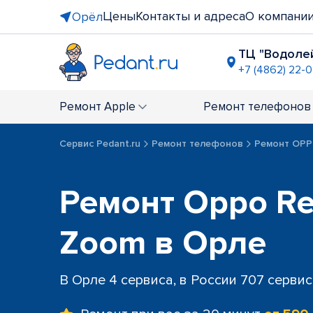
Цены
Контакты и адреса
О компани
Орёл
ТЦ "Водоле
+7 (4862) 22-
ТЦ "Европа
+7 (4862) 9
Ремонт
Apple
Ремонт
телефонов
Сервис Pedant.ru
Ремонт телефонов
Ремонт OP
Ремонт Oppo Re
Zoom в Орле
В Орле 4 сервиса, в России 707 серви