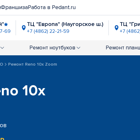
и
Франшиза
Работа в Pedant.ru
й"
ТЦ "Европа" (Наугорское ш.)
ТЦ "Гр
07-69
+7 (4862) 22-21-59
+7 (4862
" (ул. Московская)
9-90-54
Ремонт
ноутбуков
Ремонт
план
PO
Ремонт Reno 10x Zoom
no 10x
сов