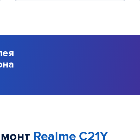
лея
она
емонт
Realme C21Y