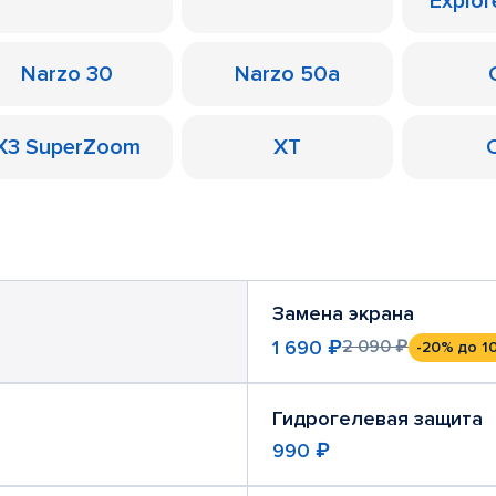
Explor
Narzo 30
Narzo 50a
X3 SuperZoom
XT
Замена экрана
1 690 ₽
2 090 ₽
-20%
до 1
Гидрогелевая защита
990 ₽