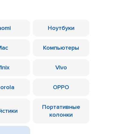
aomi
Ноутбуки
Mac
Компьютеры
finix
Vivo
orola
OPPO
Портативные
йстики
колонки