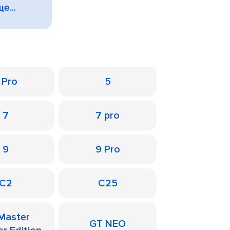
е...
 Pro
5
7
7 pro
9
9 Pro
C2
C25
Master
GT NEO