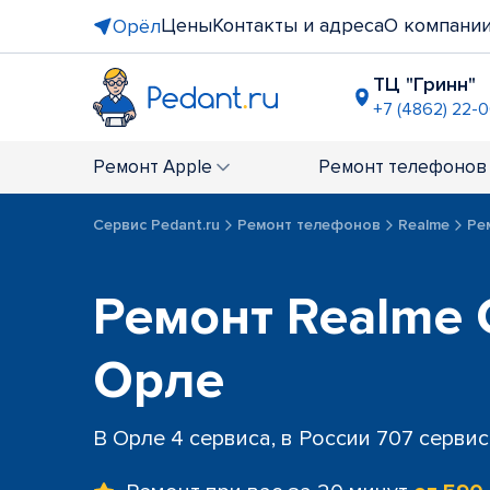
Цены
Контакты и адреса
О компани
Орёл
ТЦ "Гринн"
+7 (4862) 22-
ТЦ "Европа
+7 (4862) 22
Ремонт
Apple
Ремонт
телефонов
Сервис Pedant.ru
Ремонт телефонов
Realme
Ре
Ремонт Realme 
Орле
В Орле 4 сервиса, в России 707 серви