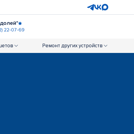
одолей"
2) 22-07-69
шетов
Ремонт
других устройств