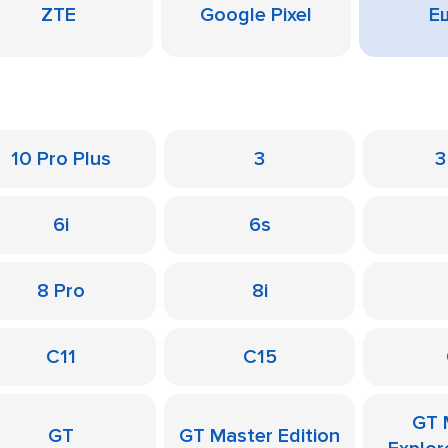
ZTE
Google Pixel
Ещ
10 Pro Plus
3
3
6i
6s
8 Pro
8i
C11
C15
GT 
GT
GT Master Edition