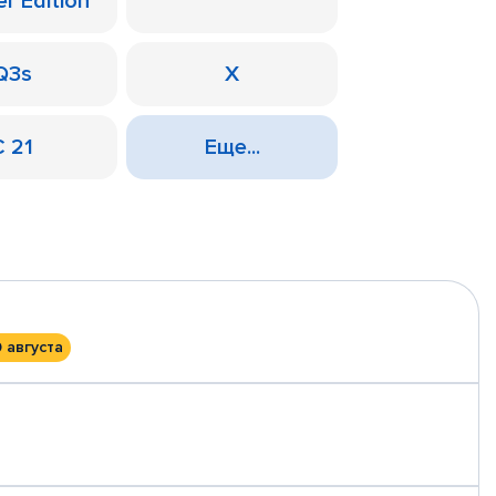
er Edition
Q3s
X
С 21
Еще...
0 августа