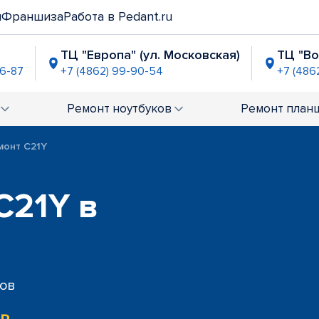
и
Франшиза
Работа в Pedant.ru
ТЦ "Европа" (ул. Московская)
ТЦ "В
06-87
+7 (4862) 99-90-54
+7 (486
" (Наугорское ш.)
-21-59
Ремонт
ноутбуков
Ремонт
план
монт C21Y
C21Y в
сов