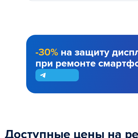
-30%
на защиту дисп
при ремонте смартф
Доступные цены на р