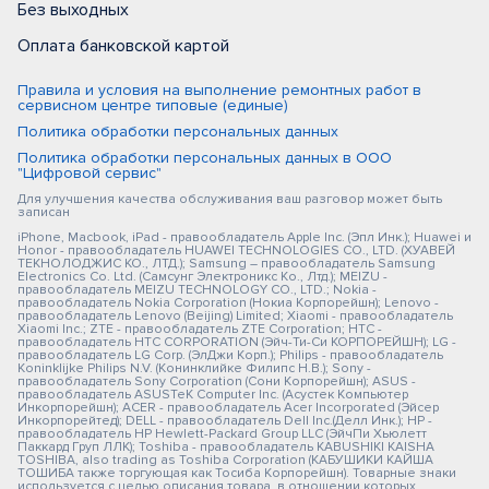
Без выходных
Оплата банковской картой
Правила и условия на выполнение ремонтных работ в
сервисном центре типовые (единые)
Политика обработки персональных данных
Политика обработки персональных данных в ООО
"Цифровой сервис"
Для улучшения качества обслуживания ваш разговор может быть
записан
iPhone, Macbook, iPad - правообладатель Apple Inc. (Эпл Инк.); Huawei и
Honor - правообладатель HUAWEI TECHNOLOGIES CO., LTD. (ХУАВЕЙ
ТЕКНОЛОДЖИС КО., ЛТД.); Samsung – правообладатель Samsung
Electronics Co. Ltd. (Самсунг Электроникс Ко., Лтд.); MEIZU -
правообладатель MEIZU TECHNOLOGY CO., LTD.; Nokia -
правообладатель Nokia Corporation (Нокиа Корпорейшн); Lenovo -
правообладатель Lenovo (Beijing) Limited; Xiaomi - правообладатель
Xiaomi Inc.; ZTE - правообладатель ZTE Corporation; HTC -
правообладатель HTC CORPORATION (Эйч-Ти-Си КОРПОРЕЙШН); LG -
правообладатель LG Corp. (ЭлДжи Корп.); Philips - правообладатель
Koninklijke Philips N.V. (Конинклийке Филипс Н.В.); Sony -
правообладатель Sony Corporation (Сони Корпорейшн); ASUS -
правообладатель ASUSTeK Computer Inc. (Асустек Компьютер
Инкорпорейшн); ACER - правообладатель Acer Incorporated (Эйсер
Инкорпорейтед); DELL - правообладатель Dell Inc.(Делл Инк.); HP -
правообладатель HP Hewlett-Packard Group LLC (ЭйчПи Хьюлетт
Паккард Груп ЛЛК); Toshiba - правообладатель KABUSHIKI KAISHA
TOSHIBA, also trading as Toshiba Corporation (КАБУШИКИ КАЙША
ТОШИБА также торгующая как Тосиба Корпорейшн). Товарные знаки
используется с целью описания товара, в отношении которых