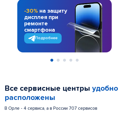
-30%
на защиту
дисплея при
ремонте
смартфона
Подробнее
Item
1
of
Все сервисные центры
удобно
5
расположены
В Орле - 4 сервиса, а в России 707 сервисов