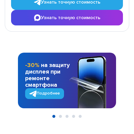
Узнать точную стоимость
Узнать точную стоимость
-30%
на защиту
дисплея при
ремонте
смартфона
Подробнее
Item
1