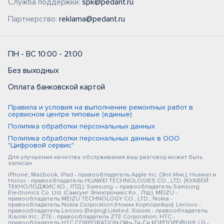
Служба поддержки:
spk@pedant.ru
Партнерство:
reklama@pedant.ru
ПН - ВС 10:00 - 21:00
Без выходных
Оплата банковской картой
Правила и условия на выполнение ремонтных работ в
сервисном центре типовые (единые)
Политика обработки персональных данных
Политика обработки персональных данных в ООО
"Цифровой сервис"
Для улучшения качества обслуживания ваш разговор может быть
записан
iPhone, Macbook, iPad - правообладатель Apple Inc. (Эпл Инк.); Huawei и
Honor - правообладатель HUAWEI TECHNOLOGIES CO., LTD. (ХУАВЕЙ
ТЕКНОЛОДЖИС КО., ЛТД.); Samsung – правообладатель Samsung
Electronics Co. Ltd. (Самсунг Электроникс Ко., Лтд.); MEIZU -
правообладатель MEIZU TECHNOLOGY CO., LTD.; Nokia -
правообладатель Nokia Corporation (Нокиа Корпорейшн); Lenovo -
правообладатель Lenovo (Beijing) Limited; Xiaomi - правообладатель
Xiaomi Inc.; ZTE - правообладатель ZTE Corporation; HTC -
правообладатель HTC CORPORATION (Эйч-Ти-Си КОРПОРЕЙШН); LG -