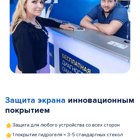
Item
1
of
Защита экрана
инновационным
5
покрытием
Защита для любого устройства со всех сторон
1 покрытие гидрогеля = 3-5 стандартных стекол