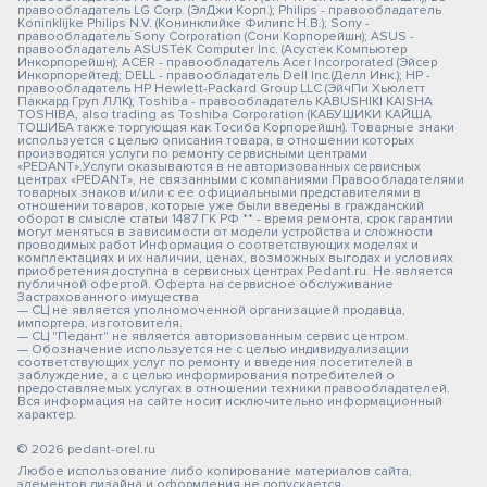
правообладатель LG Corp. (ЭлДжи Корп.); Philips - правообладатель
Koninklijke Philips N.V. (Конинклийке Филипс Н.В.); Sony -
правообладатель Sony Corporation (Сони Корпорейшн); ASUS -
правообладатель ASUSTeK Computer Inc. (Асустек Компьютер
Инкорпорейшн); ACER - правообладатель Acer Incorporated (Эйсер
Инкорпорейтед); DELL - правообладатель Dell Inc.(Делл Инк.); HP -
правообладатель HP Hewlett-Packard Group LLC (ЭйчПи Хьюлетт
Паккард Груп ЛЛК); Toshiba - правообладатель KABUSHIKI KAISHA
TOSHIBA, also trading as Toshiba Corporation (КАБУШИКИ КАЙША
ТОШИБА также торгующая как Тосиба Корпорейшн). Товарные знаки
используется с целью описания товара, в отношении которых
производятся услуги по ремонту сервисными центрами
«PEDANT».Услуги оказываются в неавторизованных сервисных
центрах «PEDANT», не связанными с компаниями Правообладателями
товарных знаков и/или с ее официальными представителями в
отношении товаров, которые уже были введены в гражданский
оборот в смысле статьи 1487 ГК РФ ** - время ремонта, срок гарантии
могут меняться в зависимости от модели устройства и сложности
проводимых работ Информация о соответствующих моделях и
комплектациях и их наличии, ценах, возможных выгодах и условиях
приобретения доступна в сервисных центрах Pedant.ru. Не является
публичной офертой. Оферта на сервисное обслуживание
Застрахованного имущества
— СЦ не является уполномоченной организацией продавца,
импортера, изготовителя.
— СЦ "Педант" не является авторизованным сервис центром.
— Обозначение используется не с целью индивидуализации
соответствующих услуг по ремонту и введения посетителей в
заблуждение, а с целью информирования потребителей о
предоставляемых услугах в отношении техники правообладателей.
Вся информация на сайте носит исключительно информационный
характер.
© 2026 pedant-orel.ru
Любое использование либо копирование материалов сайта,
элементов дизайна и оформления не допускается.