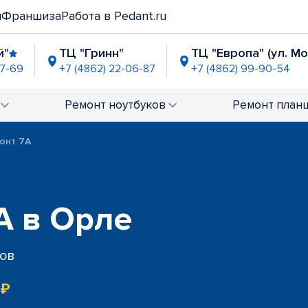
и
Франшиза
Работа в Pedant.ru
й"
ТЦ "Гринн"
ТЦ "Европа" (ул. М
07-69
+7 (4862) 22-06-87
+7 (4862) 99-90-54
" (Наугорское ш.)
-21-59
Ремонт
ноутбуков
Ремонт
план
онт 7A
A в Орле
сов
 ₽