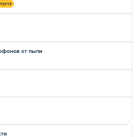
вгуста
рофонов от пыли
сти