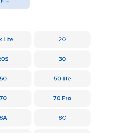
е...
x Lite
20
20S
30
50
50 lite
70
70 Pro
8A
8C