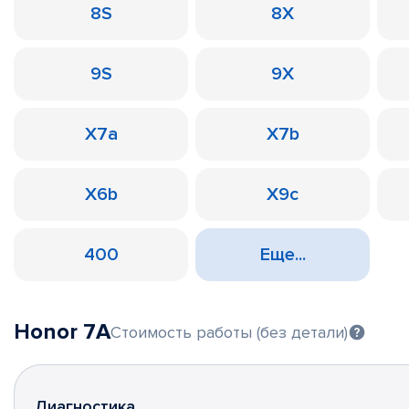
8S
8X
9S
9X
X7a
X7b
X6b
X9c
400
Еще...
Honor 7A
Стоимость работы (без детали)
Диагностика