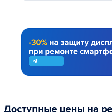
-30%
на защиту дисп
при ремонте смартф
Доступные цены на р