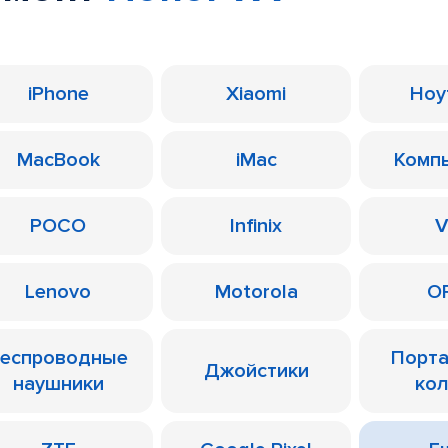
iPhone
Xiaomi
Ноу
MacBook
iMac
Комп
POCO
Infinix
V
Lenovo
Motorola
O
еспроводные
Порт
Джойстики
наушники
ко