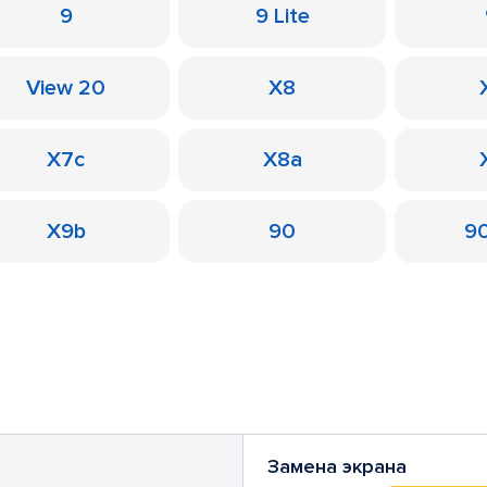
9
9 Lite
View 20
X8
X7c
X8a
X9b
90
90
Замена экрана