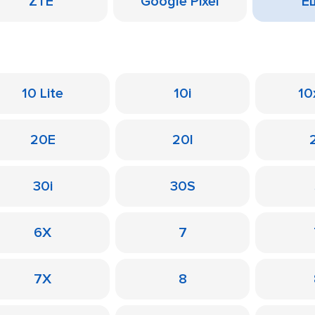
ZTE
Google Pixel
Ещ
10 Lite
10i
10
20E
20I
30i
30S
6X
7
7X
8