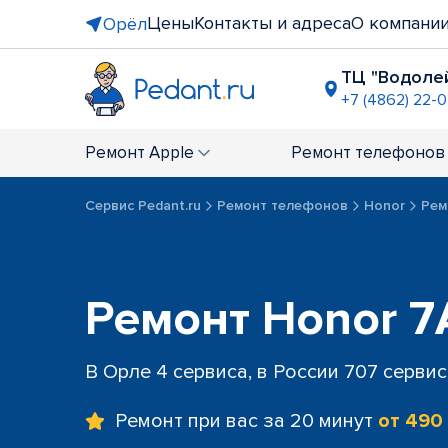
Цены
Контакты и адреса
О компани
Орёл
ТЦ "Водоле
+7 (4862) 22-
ТЦ "Европа
+7 (4862) 22
Ремонт
Apple
Ремонт
телефонов
Сервис Pedant.ru
Ремонт телефонов
Honor
Рем
Ремонт Honor 7
В Орле 4 сервиса, в России 707 серви
Ремонт при вас за 20 минут
от 490