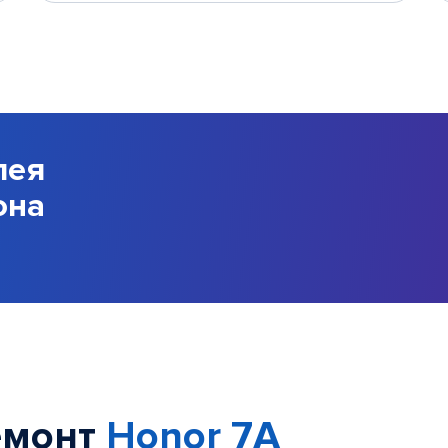
лея
она
емонт
Honor 7A