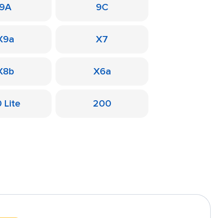
9A
9C
X9a
X7
X8b
X6a
 Lite
200