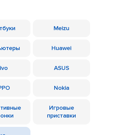
тбуки
Meizu
ьютеры
Huawei
ivo
ASUS
PPO
Nokia
ативные
Игровые
лонки
приставки