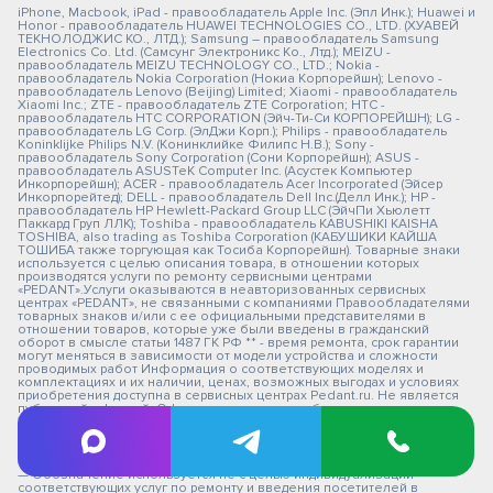
iPhone, Macbook, iPad - правообладатель Apple Inc. (Эпл Инк.); Huawei и
Honor - правообладатель HUAWEI TECHNOLOGIES CO., LTD. (ХУАВЕЙ
ТЕКНОЛОДЖИС КО., ЛТД.); Samsung – правообладатель Samsung
Electronics Co. Ltd. (Самсунг Электроникс Ко., Лтд.); MEIZU -
правообладатель MEIZU TECHNOLOGY CO., LTD.; Nokia -
правообладатель Nokia Corporation (Нокиа Корпорейшн); Lenovo -
правообладатель Lenovo (Beijing) Limited; Xiaomi - правообладатель
Xiaomi Inc.; ZTE - правообладатель ZTE Corporation; HTC -
правообладатель HTC CORPORATION (Эйч-Ти-Си КОРПОРЕЙШН); LG -
правообладатель LG Corp. (ЭлДжи Корп.); Philips - правообладатель
Koninklijke Philips N.V. (Конинклийке Филипс Н.В.); Sony -
правообладатель Sony Corporation (Сони Корпорейшн); ASUS -
правообладатель ASUSTeK Computer Inc. (Асустек Компьютер
Инкорпорейшн); ACER - правообладатель Acer Incorporated (Эйсер
Инкорпорейтед); DELL - правообладатель Dell Inc.(Делл Инк.); HP -
правообладатель HP Hewlett-Packard Group LLC (ЭйчПи Хьюлетт
Паккард Груп ЛЛК); Toshiba - правообладатель KABUSHIKI KAISHA
TOSHIBA, also trading as Toshiba Corporation (КАБУШИКИ КАЙША
ТОШИБА также торгующая как Тосиба Корпорейшн). Товарные знаки
используется с целью описания товара, в отношении которых
производятся услуги по ремонту сервисными центрами
«PEDANT».Услуги оказываются в неавторизованных сервисных
центрах «PEDANT», не связанными с компаниями Правообладателями
товарных знаков и/или с ее официальными представителями в
отношении товаров, которые уже были введены в гражданский
оборот в смысле статьи 1487 ГК РФ ** - время ремонта, срок гарантии
могут меняться в зависимости от модели устройства и сложности
проводимых работ Информация о соответствующих моделях и
комплектациях и их наличии, ценах, возможных выгодах и условиях
приобретения доступна в сервисных центрах Pedant.ru. Не является
публичной офертой. Оферта на сервисное обслуживание
Застрахованного имущества
— СЦ не является уполномоченной организацией продавца,
импортера, изготовителя.
— СЦ "Педант" не является авторизованным сервис центром.
— Обозначение используется не с целью индивидуализации
соответствующих услуг по ремонту и введения посетителей в