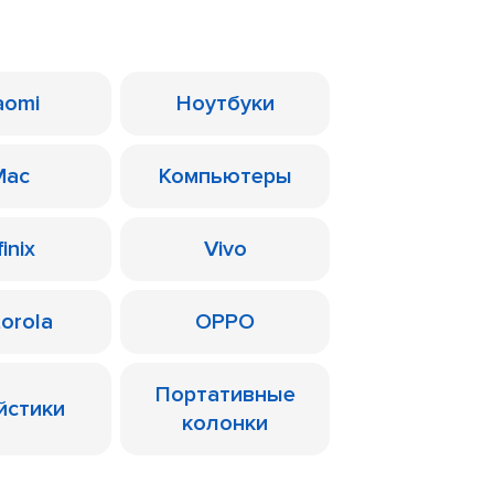
aomi
Ноутбуки
Mac
Компьютеры
finix
Vivo
orola
OPPO
Портативные
йстики
колонки