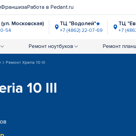
и
Франшиза
Работа в Pedant.ru
 (ул. Московская)
ТЦ "Водолей"
ТЦ "Ев
90-54
+7 (4862) 22-07-69
+7 (486
"
2-06-87
Ремонт
ноутбуков
Ремонт
план
y
Ремонт Xperia 10 III
ia 10 III
сов