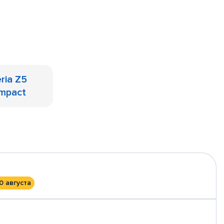
ria Z5
mpact
0 августа