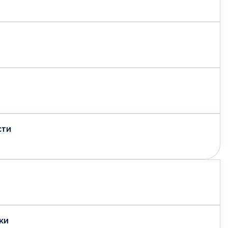
сти
ки