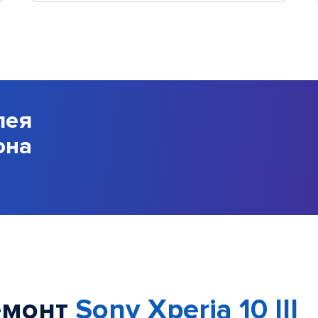
лея
она
емонт
Sony Xperia 10 III