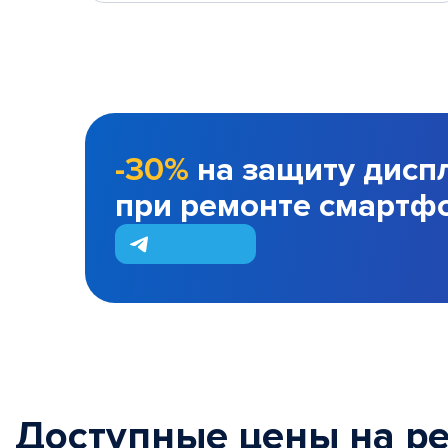
-30%
на защиту дисп
при ремонте смартф
Доступные цены на р