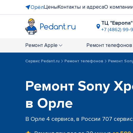
Цены
Контакты и адреса
О компани
Орёл
ТЦ "Европа"
+7 (4862) 99-
ТЦ "Гринн
+7 (4862) 2
Ремонт
Apple
Ремонт
телефонов
Сервис Pedant.ru
Ремонт телефонов
Ремонт Son
Ремонт Sony Xper
в Орле
В Орле 4 сервиса, в России 707 серви