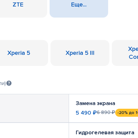
ZTE
Еще...
Xpe
Xperia 5
Xperia 5 III
Co
ли)
Замена экрана
5 490 ₽
6 890 ₽
-20%
до 1
Гидрогелевая защита