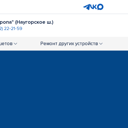
ропа" (Наугорское ш.)
2) 22-21-59
шетов
Ремонт
других устройств