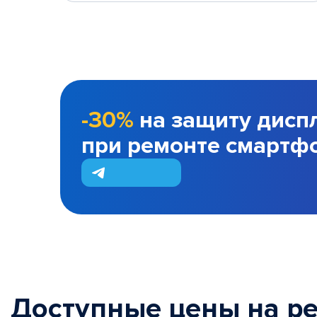
-30%
на защиту дисп
при ремонте смартф
Доступные цены на р