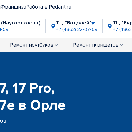
и
Франшиза
Работа в Pedant.ru
 (Наугорское ш.)
ТЦ "Водолей"
ТЦ "Евр
1-59
+7 (4862) 22-07-69
+7 (4862
"
2-06-87
Ремонт
ноутбуков
Ремонт
планшетов
, 17 Pro,
 17e в Орле
сов