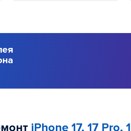
лея
она
емонт
iPhone 17, 17 Pro, 