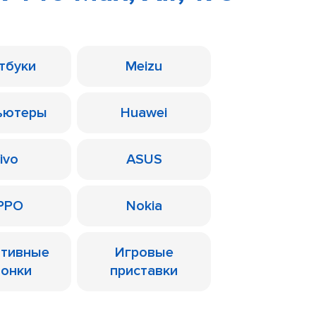
тбуки
Meizu
ьютеры
Huawei
ivo
ASUS
PPO
Nokia
ативные
Игровые
лонки
приставки