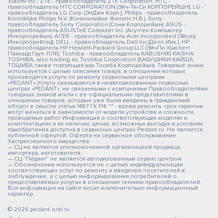
Xiaomi Inc.; ZTE - правообладатель ZTE Corporation; HTC -
правообладатель HTC CORPORATION (Эйч-Ти-Си КОРПОРЕЙШН); LG -
правообладатель LG Corp. (ЭлДжи Корп.); Philips - правообладатель
Koninklijke Philips N.V. (Конинклийке Филипс Н.В.); Sony -
правообладатель Sony Corporation (Сони Корпорейшн); ASUS -
правообладатель ASUSTeK Computer Inc. (Асустек Компьютер
Инкорпорейшн); ACER - правообладатель Acer Incorporated (Эйсер
Инкорпорейтед); DELL - правообладатель Dell Inc.(Делл Инк.); HP -
правообладатель HP Hewlett-Packard Group LLC (ЭйчПи Хьюлетт
Паккард Груп ЛЛК); Toshiba - правообладатель KABUSHIKI KAISHA
TOSHIBA, also trading as Toshiba Corporation (КАБУШИКИ КАЙША
ТОШИБА также торгующая как Тосиба Корпорейшн). Товарные знаки
используется с целью описания товара, в отношении которых
производятся услуги по ремонту сервисными центрами
«PEDANT».Услуги оказываются в неавторизованных сервисных
центрах «PEDANT», не связанными с компаниями Правообладателями
товарных знаков и/или с ее официальными представителями в
отношении товаров, которые уже были введены в гражданский
оборот в смысле статьи 1487 ГК РФ ** - время ремонта, срок гарантии
могут меняться в зависимости от модели устройства и сложности
проводимых работ Информация о соответствующих моделях и
комплектациях и их наличии, ценах, возможных выгодах и условиях
приобретения доступна в сервисных центрах Pedant.ru. Не является
публичной офертой. Оферта на сервисное обслуживание
Застрахованного имущества
— СЦ не является уполномоченной организацией продавца,
импортера, изготовителя.
— СЦ "Педант" не является авторизованным сервис центром.
— Обозначение используется не с целью индивидуализации
соответствующих услуг по ремонту и введения посетителей в
заблуждение, а с целью информирования потребителей о
предоставляемых услугах в отношении техники правообладателей.
Вся информация на сайте носит исключительно информационный
характер.
© 2026 pedant-orel.ru