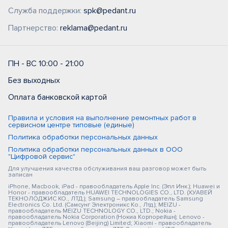
Служба поддержки:
spk@pedant.ru
Партнерство:
reklama@pedant.ru
ПН - ВС 10:00 - 21:00
Без выходных
Оплата банковской картой
Правила и условия на выполнение ремонтных работ в
сервисном центре типовые (единые)
Политика обработки персональных данных
Политика обработки персональных данных в ООО
"Цифровой сервис"
Для улучшения качества обслуживания ваш разговор может быть
записан
iPhone, Macbook, iPad - правообладатель Apple Inc. (Эпл Инк.); Huawei и
Honor - правообладатель HUAWEI TECHNOLOGIES CO., LTD. (ХУАВЕЙ
ТЕКНОЛОДЖИС КО., ЛТД.); Samsung – правообладатель Samsung
Electronics Co. Ltd. (Самсунг Электроникс Ко., Лтд.); MEIZU -
правообладатель MEIZU TECHNOLOGY CO., LTD.; Nokia -
правообладатель Nokia Corporation (Нокиа Корпорейшн); Lenovo -
правообладатель Lenovo (Beijing) Limited; Xiaomi - правообладатель