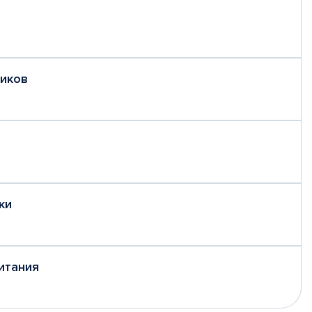
ников
дки
итания