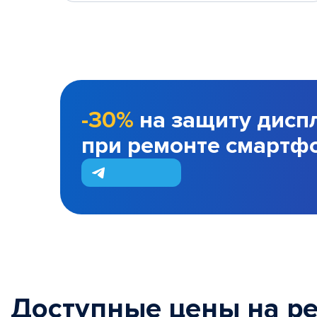
-30%
на защиту дисп
при ремонте смартф
Доступные цены на р