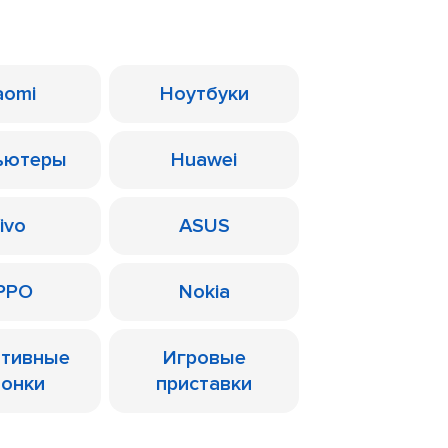
aomi
Ноутбуки
ьютеры
Huawei
ivo
ASUS
PPO
Nokia
ативные
Игровые
лонки
приставки