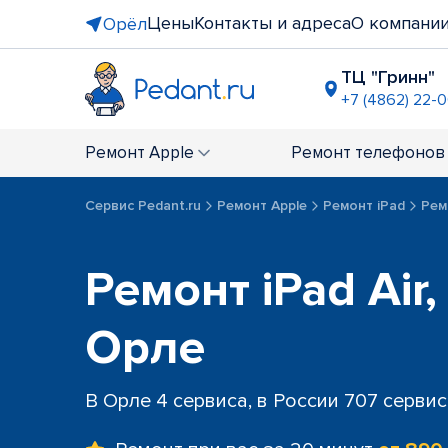
Цены
Контакты и адреса
О компани
Орёл
ТЦ "Гринн"
+7 (4862) 22-
ТЦ "Европа
+7 (4862) 22
Ремонт
Apple
Ремонт
телефонов
Сервис Pedant.ru
Ремонт Apple
Ремонт iPad
Ремо
Ремонт iPad Air, 
Орле
В Орле 4 сервиса, в России 707 серви