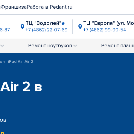
и
Франшиза
Работа в Pedant.ru
ТЦ "Водолей"
ТЦ "Европа" (ул. М
06-87
+7 (4862) 22-07-69
+7 (4862) 99-90-54
" (Наугорское ш.)
-21-59
Ремонт
ноутбуков
Ремонт
план
нт iPad Air, Air 2
Air 2 в
сов