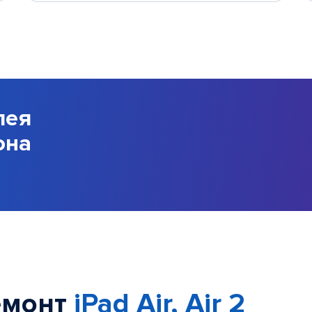
лея
она
емонт
iPad Air, Air 2