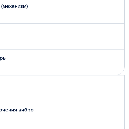
 (механизм)
еры
ючения вибро