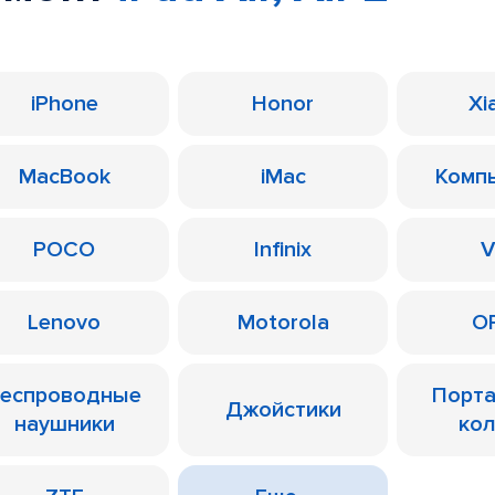
iPhone
Honor
Xi
MacBook
iMac
Комп
POCO
Infinix
V
Lenovo
Motorola
O
еспроводные
Порт
Джойстики
наушники
ко