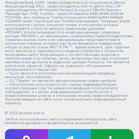
Инкорпорейшн); ACER - правообладатель Acer Incorporated (Эйсер
Инкорпорейтед); DELL - правообладатель Dell Inc.(Делл Инк.); HP -
правообладатель HP Hewlett-Packard Group LLC (ЭйчПи Хьюлетт
Паккард Груп ЛЛК); Toshiba - правообладатель KABUSHIKI KAISHA
TOSHIBA, also trading as Toshiba Corporation (КАБУШИКИ КАЙША
ТОШИБА также торгующая как Тосиба Корпорейшн). Товарные знаки
используется с целью описания товара, в отношении которых
производятся услуги по ремонту сервисными центрами
«PEDANT».Услуги оказываются в неавторизованных сервисных
центрах «PEDANT», не связанными с компаниями Правообладателями
товарных знаков и/или с ее официальными представителями в
отношении товаров, которые уже были введены в гражданский
оборот в смысле статьи 1487 ГК РФ ** - время ремонта, срок гарантии
могут меняться в зависимости от модели устройства и сложности
проводимых работ Информация о соответствующих моделях и
комплектациях и их наличии, ценах, возможных выгодах и условиях
приобретения доступна в сервисных центрах Pedant.ru. Не является
публичной офертой. Оферта на сервисное обслуживание
Застрахованного имущества
— СЦ не является уполномоченной организацией продавца,
импортера, изготовителя.
— СЦ "Педант" не является авторизованным сервис центром.
— Обозначение используется не с целью индивидуализации
соответствующих услуг по ремонту и введения посетителей в
заблуждение, а с целью информирования потребителей о
предоставляемых услугах в отношении техники правообладателей.
Вся информация на сайте носит исключительно информационный
характер.
© 2026 pedant-orel.ru
Любое использование либо копирование материалов сайта,
элементов дизайна и оформления не допускается.