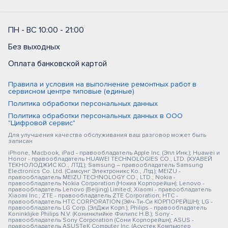
ПН - ВС 10:00 - 21:00
Без выходных
Оплата банковской картой
Правила и условия на выполнение ремонтных работ в
сервисном центре типовые (единые)
Политика обработки персональных данных
Политика обработки персональных данных в ООО
"Цифровой сервис"
Для улучшения качества обслуживания ваш разговор может быть
записан
iPhone, Macbook, iPad - правообладатель Apple Inc. (Эпл Инк.); Huawei и
Honor - правообладатель HUAWEI TECHNOLOGIES CO., LTD. (ХУАВЕЙ
ТЕКНОЛОДЖИС КО., ЛТД.); Samsung – правообладатель Samsung
Electronics Co. Ltd. (Самсунг Электроникс Ко., Лтд.); MEIZU -
правообладатель MEIZU TECHNOLOGY CO., LTD.; Nokia -
правообладатель Nokia Corporation (Нокиа Корпорейшн); Lenovo -
правообладатель Lenovo (Beijing) Limited; Xiaomi - правообладатель
Xiaomi Inc.; ZTE - правообладатель ZTE Corporation; HTC -
правообладатель HTC CORPORATION (Эйч-Ти-Си КОРПОРЕЙШН); LG -
правообладатель LG Corp. (ЭлДжи Корп.); Philips - правообладатель
Koninklijke Philips N.V. (Конинклийке Филипс Н.В.); Sony -
правообладатель Sony Corporation (Сони Корпорейшн); ASUS -
правообладатель ASUSTeK Computer Inc. (Асустек Компьютер