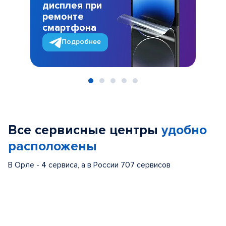
дисплея при
ремонте
смартфона
Подробнее
Item
1
of
Все сервисные центры
удобно
5
расположены
В Орле - 4 сервиса, а в России 707 сервисов