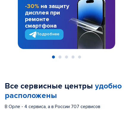
-30%
на защиту
дисплея при
ремонте
смартфона
Подробнее
Item
1
of
Все сервисные центры
удобно
5
расположены
В Орле - 4 сервиса, а в России 707 сервисов