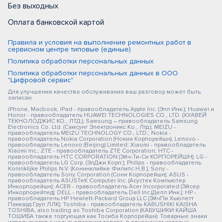
Без выходных
Оплата банковской картой
Правила и условия на выполнение ремонтных работ в
сервисном центре типовые (единые)
Политика обработки персональных данных
Политика обработки персональных данных в ООО
"Цифровой сервис"
Для улучшения качества обслуживания ваш разговор может быть
записан
iPhone, Macbook, iPad - правообладатель Apple Inc. (Эпл Инк.); Huawei и
Honor - правообладатель HUAWEI TECHNOLOGIES CO., LTD. (ХУАВЕЙ
ТЕКНОЛОДЖИС КО., ЛТД.); Samsung – правообладатель Samsung
Electronics Co. Ltd. (Самсунг Электроникс Ко., Лтд.); MEIZU -
правообладатель MEIZU TECHNOLOGY CO., LTD.; Nokia -
правообладатель Nokia Corporation (Нокиа Корпорейшн); Lenovo -
правообладатель Lenovo (Beijing) Limited; Xiaomi - правообладатель
Xiaomi Inc.; ZTE - правообладатель ZTE Corporation; HTC -
правообладатель HTC CORPORATION (Эйч-Ти-Си КОРПОРЕЙШН); LG -
правообладатель LG Corp. (ЭлДжи Корп.); Philips - правообладатель
Koninklijke Philips N.V. (Конинклийке Филипс Н.В.); Sony -
правообладатель Sony Corporation (Сони Корпорейшн); ASUS -
правообладатель ASUSTeK Computer Inc. (Асустек Компьютер
Инкорпорейшн); ACER - правообладатель Acer Incorporated (Эйсер
Инкорпорейтед); DELL - правообладатель Dell Inc.(Делл Инк.); HP -
правообладатель HP Hewlett-Packard Group LLC (ЭйчПи Хьюлетт
Паккард Груп ЛЛК); Toshiba - правообладатель KABUSHIKI KAISHA
TOSHIBA, also trading as Toshiba Corporation (КАБУШИКИ КАЙША
ТОШИБА также торгующая как Тосиба Корпорейшн). Товарные знаки